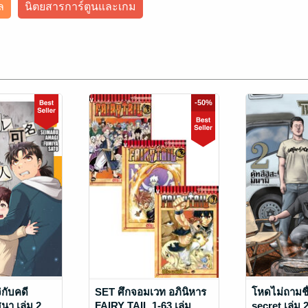
ล
นิตยสารการ์ตูนและเกม
-50%
ิกับคดี
SET ศึกจอมเวท อภินิหาร
โหดไม่ถามชื
า เล่ม 2
FAIRY TAIL 1-63 เล่ม
secret เล่ม 