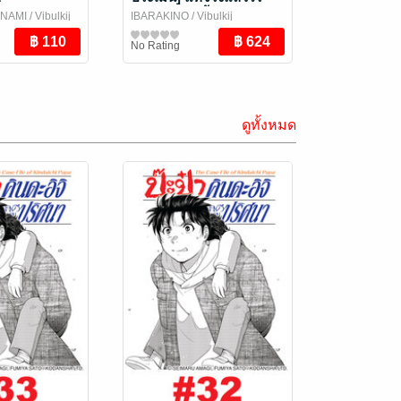
เทียมทานซะงั้น ~ได้รับ
INAMI
/ Vibulkij
IBARAKINO
/ Vibulkij
[เนตรเทวะ] อันสุดยอดมา
Publishing
การ์ตูนทั่วไป
No Rating
ซะอย่างนั้น~ เล่ม 1-7 (จบ)
ดูทั้งหมด