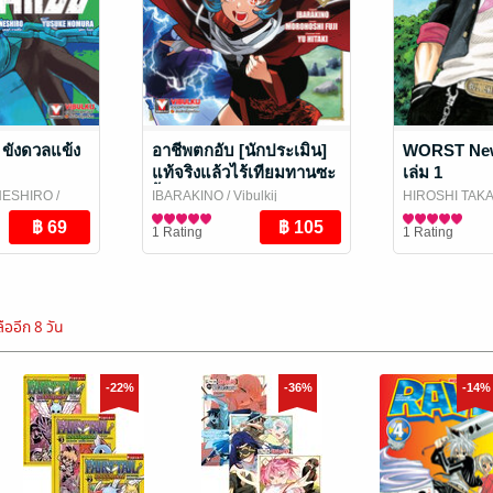
ังดวลแข้ง
อาชีพตกอับ [นักประเมิน]
WORST New
แท้จริงแล้วไร้เทียมทานซะ
เล่ม 1
งั้น ~ได้รับ [เนตรเทวะ] อัน
NESHIRO
/
IBARAKINO
/ Vibulkij
HIROSHI TAK
สุดยอดมาซะอย่างนั้น~
ing
Publishing
การ์ตูนทั่วไป
Publishing
การ์ตูนทั่วไป
1 Rating
1 Rating
เล่ม 8
ืออีก 8 วัน
-22%
-36%
-14%