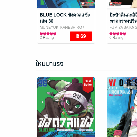
BLUE LOCK ขังดวลแข้ง
ป๊ะป๋าคินดะอิจ
เล่ม 36
ฆาตกรรมปริศน
MUNEYUKI KANESHIRO
/
FUMIYA SATO/ 
Vibulkij Publishing
การ์ตูนทั่วไป
AMAGI
การ์ตูนทั่วไป
/ Vibulki
2 Rating
6 Rating
ใหม่มาแรง