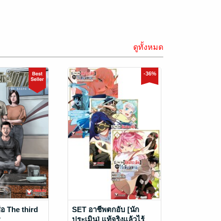
ดูทั้งหมด
-36%
่อ The third
SET อาชีพตกอับ [นัก
2
ประเมิน] แท้จริงแล้วไร้