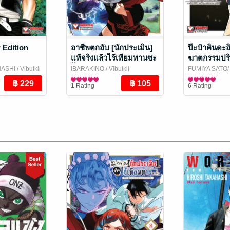
Edition
อาชีพตกอับ [นักประเมิน]
ป๊ะป๋าคินดะอิ
แท้จริงแล้วไร้เทียมทานซะ
ฆาตกรรมปริ
งั้น ~ได้รับ [เนตรเทวะ] อัน
HASHI
/ Vibulkij
IBARAKINO
/ Vibulkij
FUMIYA SATO
สุดยอดมาซะอย่างนั้น~
Publishing
การ์ตูนทั่วไป
AMAGI
การ์ตูนทั่วไป
/ Vibulk
1 Rating
6 Rating
เล่ม 8