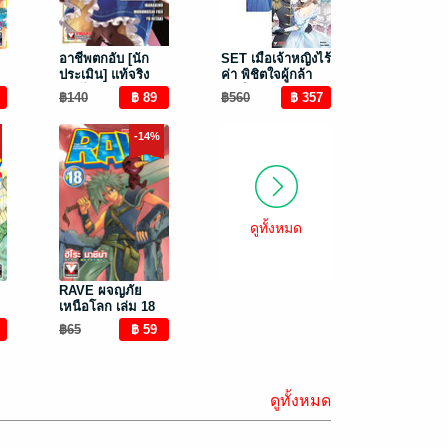
อาชีพตกอับ [นัก
SET เมื่อเจ้าหญิงไร้
ประเมิน] แท้จริง
ค่า พิชิตใจผู้กล้า
แล้วไร้เทียมทานซะ
ต่างโลก เล่ม 1-4
฿140
฿560
งั้น ~ได้รับ [เนตร
(จบ)
เทวะ] อันสุดยอดมา
-14%
ซะอย่างนั้น~ เล่ม 4
ดูทั้งหมด
RAVE ผจญภัย
เหนือโลก เล่ม 18
฿65
ดูทั้งหมด