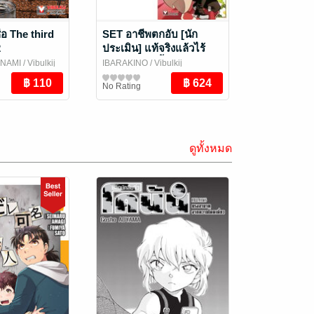
่อ The third
SET อาชีพตกอับ [นัก
2
ประเมิน] แท้จริงแล้วไร้
เทียมทานซะงั้น ~ได้รับ
INAMI
/ Vibulkij
IBARAKINO
/ Vibulkij
[เนตรเทวะ] อันสุดยอดมา
Publishing
การ์ตูนทั่วไป
No Rating
ซะอย่างนั้น~ เล่ม 1-7 (จบ)
ดูทั้งหมด