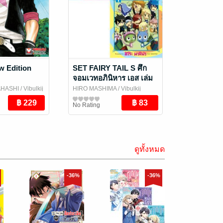
 Edition
SET FAIRY TAIL S ศึก
จอมเวทอภินิหาร เอส เล่ม
1-2 (จบ)
AHASHI
/ Vibulkij
HIRO MASHIMA
/ Vibulkij
Publishing
การ์ตูนทั่วไป
No Rating
ดูทั้งหมด
-36%
-36%