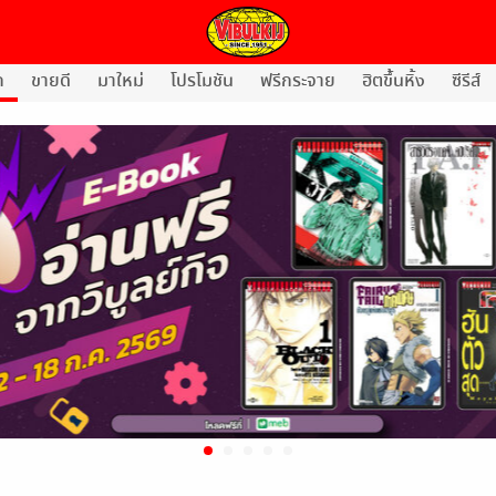
ก
ขายดี
มาใหม่
โปรโมชัน
ฟรีกระจาย
ฮิตขึ้นหิ้ง
ซีรีส์