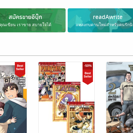
สมัครขายอีบุ๊ก
readAwrite
คุณเขียน เราขาย สบายใจได้
แหล่งกบดานใหม่สำหรับคนรักน
-50%