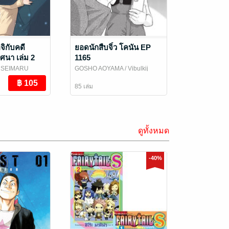
จิกับคดี
ยอดนักสืบจิ๋ว โคนัน EP
ศนา เล่ม 2
1165
/ SEIMARU
GOSHO AOYAMA
/ Vibulkij
ij Publishing
Publishing
85 เล่ม
ดูทั้งหมด
-40%