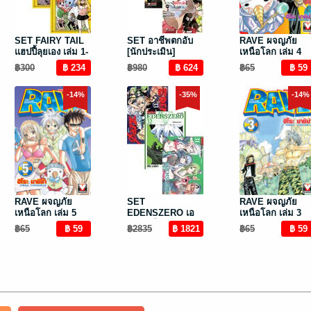
SET FAIRY TAIL
SET อาชีพตกอับ
RAVE ผจญภัย
แฮปปี้ลุยเอง เล่ม 1-
[นักประเมิน]
เหนือโลก เล่ม 4
4 (จบ)
แท้จริงแล้วไร้เทียม
฿300
฿980
฿65
ทานซะงั้น ~ได้รับ
[เนตรเทวะ] อันสุด
-14%
-35%
-14%
ยอดมาซะอย่าง
นั้น~ เล่ม 1-7 (จบ)
RAVE ผจญภัย
SET
RAVE ผจญภัย
เหนือโลก เล่ม 5
EDENSZERO เอ
เหนือโลก เล่ม 3
เดนส์ซีโร่ เล่ม 1 -
฿65
฿2835
฿65
33 (จบ)