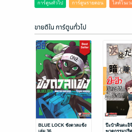
การ์ตูนทั่วไป
การ์ตูนรายตอน
ไลท์โนเว
ขายดีใน การ์ตูนทั่วไป
BLUE LOCK ขังดวลแข้ง
ป๊ะป๋าคินดะอิจ
เล่ม 36
ฆาตกรรมปริศน