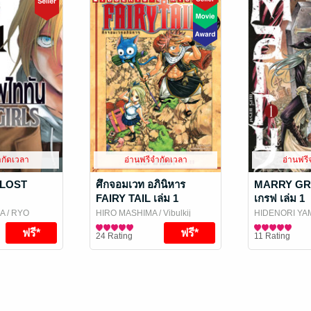
ำกัดเวลา
อ่านฟรีจำกัดเวลา
อ่านฟรี
น LOST
ศึกจอมเวท อภินิหาร
MARRY GRA
FAIRY TAIL เล่ม 1
เกรฟ เล่ม 1
A / RYO
HIRO MASHIMA
/ Vibulkij
HIDENORI YA
TOSHI SHIKI
/
Publishing
การ์ตูนทั่วไป
Publishing
การ์ตูนทั่วไป
24 Rating
11 Rating
ing