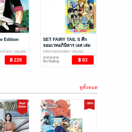
 Edition
SET FAIRY TAIL S ศึก
จอมเวทอภินิหาร เอส เล่ม
1-2 (จบ)
AHASHI
/ Vibulkij
HIRO MASHIMA
/ Vibulkij
Publishing
การ์ตูนทั่วไป
No Rating
ดูทั้งหมด
-36%