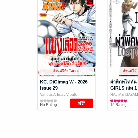
อ่านฟรีจำกัดเวลา
อ่านฟรีจ
KC. DiGimag W - 2026
ผ่าพิภพไททั
Issue 29
GIRLS เล่ม 1
Various Artists
/ Vibulkij
HAJIME ISAYAM
Publishing
นิตยสารการ์ตูนและเกม
SUZUKAZE / SA
การ์ตูนทั่วไป
No Rating
15 Rating
Vibulkij Publish