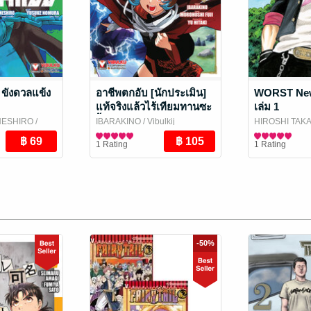
ังดวลแข้ง
อาชีพตกอับ [นักประเมิน]
WORST New
แท้จริงแล้วไร้เทียมทานซะ
เล่ม 1
งั้น ~ได้รับ [เนตรเทวะ] อัน
NESHIRO
/
IBARAKINO
/ Vibulkij
HIROSHI TAK
สุดยอดมาซะอย่างนั้น~
ing
Publishing
การ์ตูนทั่วไป
Publishing
การ์ตูนทั่วไป
1 Rating
1 Rating
เล่ม 8
-50%