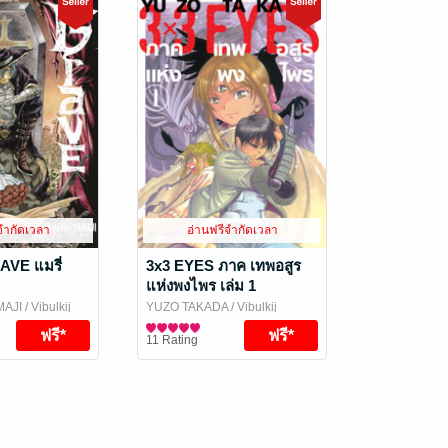
จำกัดเวลา
อ่านฟรีจำกัดเวลา
VE แมรี่
3x3 EYES ภาค เทพอสูร
แห่งพงไพร เล่ม 1
MAJI
/ Vibulkij
YUZO TAKADA
/ Vibulkij
Publishing
การ์ตูนทั่วไป
11 Rating