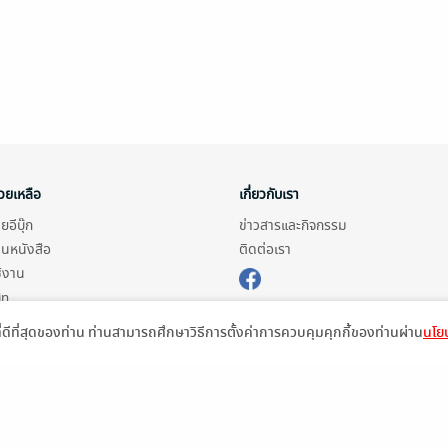
่วยเหลือ
เกี่ยวกับเรา
อีบุ๊ก
ข่าวสารและกิจกรรม
านหนังสือ
ติดต่อเรา
ช้งาน
in
ืออะไร?
ที่ดีที่สุดของท่าน ท่านสามารถศึกษาวิธีการตั้งค่าการควบคุมคุกกี้ของท่านผ่าน
นโยบ
de คืออะไร?
ในการใช้บริการ
วามเป็นส่วนตัว
ว็บไซต์