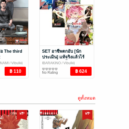
่อ The third
SET อาชีพตกอับ [นัก
2
ประเมิน] แท้จริงแล้วไร้
เทียมทานซะงั้น ~ได้รับ
INAMI
/ Vibulkij
IBARAKINO
/ Vibulkij
[เนตรเทวะ] อันสุดยอดมา
Publishing
การ์ตูนทั่วไป
No Rating
ซะอย่างนั้น~ เล่ม 1-7 (จบ)
ดูทั้งหมด
ฟรี*
ฟรี*