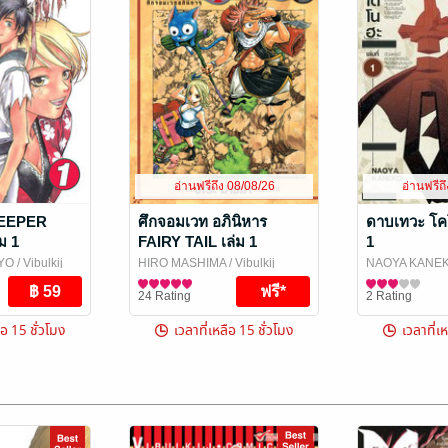
อ่านฟรีถึง 08/08/26
อ่านฟรีถ
EEPER
ศึกจอมเวท อภินิหาร
ดาบเทวะ โค
ม 1
FAIRY TAIL เล่ม 1
1
JYO
/ Vibulkij
HIRO MASHIMA
/ Vibulkij
NAOYA KANE
Publishing
การ์ตูนทั่วไป
Publishing
การ์ตูนทั่วไป
24 Rating
2 Rating
ือ 15 ชั่วโมง
เวลาที่เหลือ 15 ชั่วโมง
เวลาที่เ