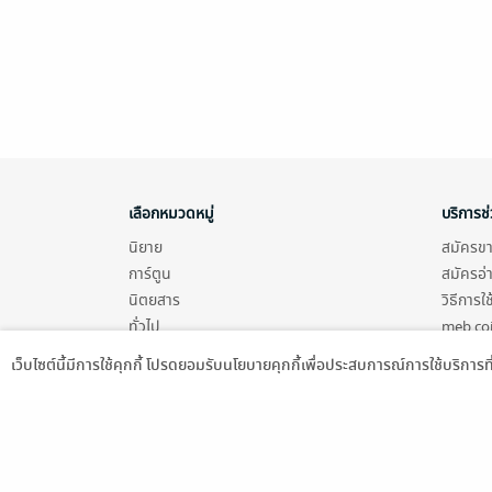
เลือกหมวดหมู่
บริการช
นิยาย
สมัครขาย
การ์ตูน
สมัครอ่
นิตยสาร
วิธีการใ
ทั่วไป
meb co
หนังสือเสียง
Stamp ค
เว็บไซต์นี้มีการใช้คุกกี้ โปรดยอมรับนโยบายคุกกี้เพื่อประสบการณ์การใช้บริการ
บุฟเฟต์
Gift Co
Language
ดาวน์โหลดแอป
เงื่อนไข
นโยบายค
แผนผังเ