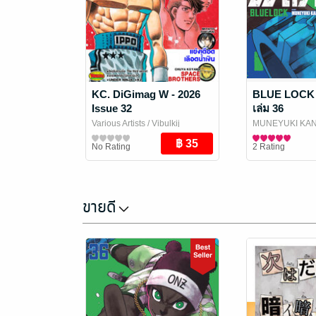
KC. DiGimag W - 2026
BLUE LOCK ข
Issue 32
เล่ม 36
Various Artists
/ Vibulkij
MUNEYUKI KA
Publishing
นิตยสารการ์ตูนและเกม
Vibulkij Publish
การ์ตูนทั่วไป
No Rating
2 Rating
ขายดี