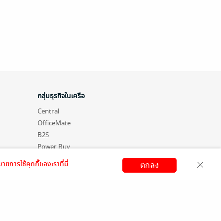
กลุ่มธุรกิจในเครือ
Central
OfficeMate
B2S
Power Buy
Supersports
ายการใช้คุกกี้ของเราที่นี่
ตกลง
Tops
สมัครขายอีบุ๊ก
วิธีการใช้งาน
ติดต่อเรา
Hytexts