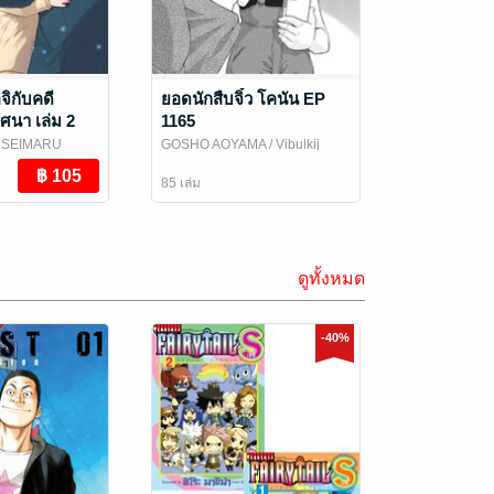
จิกับคดี
ยอดนักสืบจิ๋ว โคนัน EP
ศนา เล่ม 2
1165
/ SEIMARU
GOSHO AOYAMA
/ Vibulkij
ij Publishing
Publishing
85 เล่ม
ดูทั้งหมด
-40%