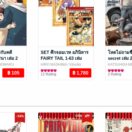
ิกับคดี
SET ศึกจอมเวท อภินิหาร
โหดไม่ถามชื
า เล่ม 2
FAIRY TAIL 1-63 เล่ม
secret เล่ม 
(จบ)
SEIMARU
HIRO MASHIMA
/ Vibulkij
KATSUHISA M
j Publishing
Publishing
การ์ตูนทั่วไป
Publishing
การ์ตูนทั่วไป
12 Rating
2 Rating
-34%
ฟรี*