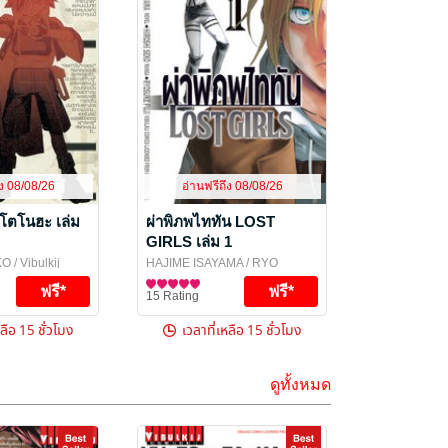
ึง 08/08/26
อ่านฟรีถึง 08/08/26
โตโนฮะ เล่ม
ผ่าพิภพไททัน LOST
GIRLS เล่ม 1
KO
/ Vibulkij
HAJIME ISAYAMA / RYO
SUZUKAZE / SATOSHI SHIKI
การ์ตูนทั่วไป
/
15 Rating
Vibulkij Publishing
หลือ 15 ชั่วโมง
เวลาที่เหลือ 15 ชั่วโมง
ดูทั้งหมด