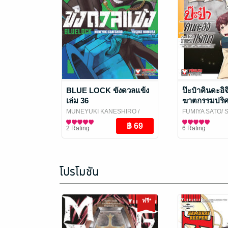
BLUE LOCK ขังดวลแข้ง
ป๊ะป๋าคินดะอิจ
เล่ม 36
ฆาตกรรมปริศน
MUNEYUKI KANESHIRO
/
FUMIYA SATO/ 
Vibulkij Publishing
การ์ตูนทั่วไป
AMAGI
การ์ตูนทั่วไป
/ Vibulki
2 Rating
6 Rating
โปรโมชัน
ฟรี*