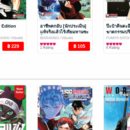
Edition
อาชีพตกอับ [นักประเมิน]
ป๊ะป๋าคินดะอิ
แท้จริงแล้วไร้เทียมทานซะ
ฆาตกรรมปริ
งั้น ~ได้รับ [เนตรเทวะ] อัน
HASHI
/ Vibulkij
IBARAKINO
/ Vibulkij
FUMIYA SATO
สุดยอดมาซะอย่างนั้น~
Publishing
การ์ตูนทั่วไป
AMAGI
การ์ตูนทั่วไป
/ Vibulk
1 Rating
6 Rating
เล่ม 8